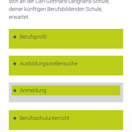
dich an der Carl-Gotthard-Langhans-Schule,
deiner künftigen Berufsbildenden Schule,
erwartet.
Berufsprofil
Ausbildungsstellensuche
Anmeldung
Berufsschulunterricht