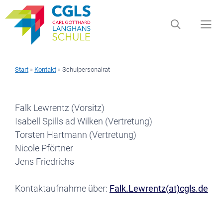
Zum
Inhalt
springen
Start
»
Kontakt
»
Schulpersonalrat
Men
Falk Lewrentz (Vorsitz)
Isabell Spills ad Wilken (Vertretung)
Torsten Hartmann (Vertretung)
Nicole Pförtner
Jens Friedrichs
Kontaktaufnahme über:
Falk.Lewrentz(at)cgls.de