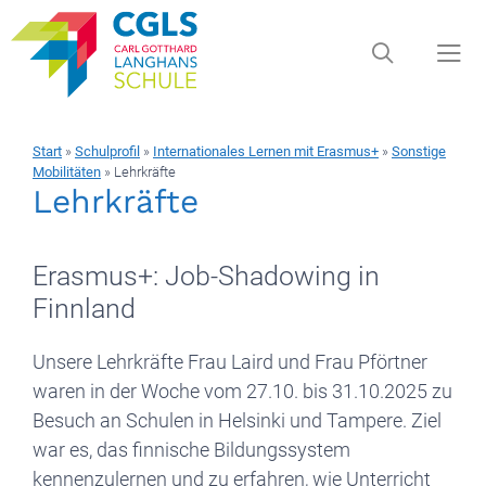
Zum
Inhalt
springen
Start
»
Schulprofil
»
Internationales Lernen mit Erasmus+
»
Sonstige
Men
Mobilitäten
»
Lehrkräfte
Lehrkräfte
Erasmus+: Job-Shadowing in
Finnland
Unsere Lehrkräfte Frau Laird und Frau Pförtner
waren in der Woche vom 27.10. bis 31.10.2025 zu
Besuch an Schulen in Helsinki und Tampere. Ziel
war es, das finnische Bildungssystem
kennenzulernen und zu erfahren, wie Unterricht